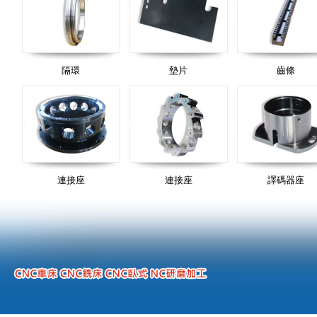
隔環
墊片
齒條
連接座
連接座
譯碼器座